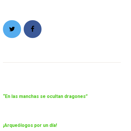
Navegación
de
entradas
PREVIOUS POST
“En las manchas se ocultan dragones”
NEXT POST
¡Arqueólogos por un día!