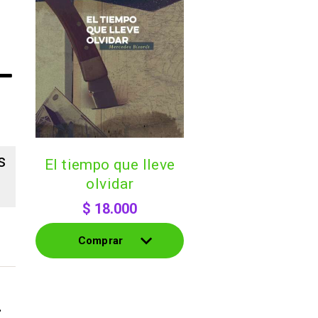
s
el tiempo que lleve
olvidar
$
18.000
s
Comprar
Comprar
.