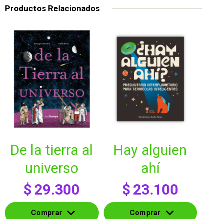
Productos Relacionados
hay alguien
de la tierra al
ahí
universo
$
23.100
$
29.300
Comprar
Comprar