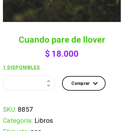
cuando pare de llover
$
18.000
1 DISPONIBLES
CUANDO
Comprar
PARE
Comprar
DE
SKU:
8857
LLOVER
Categoría:
Libros
cantidad