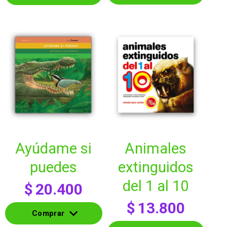
Comprar
Comprar
ayúdame si
animales
puedes
extinguidos
del 1 al 10
$
20.400
$
13.800
Comprar