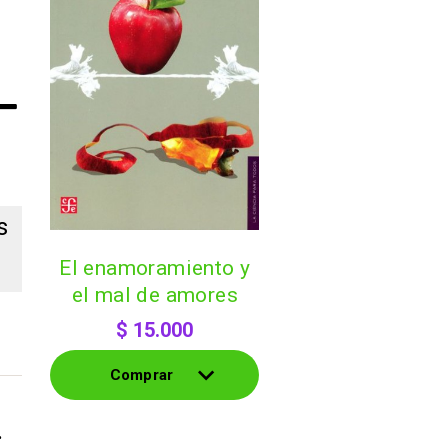
s
el enamoramiento y
el mal de amores
s
$
15.000
Comprar
.
Comprar