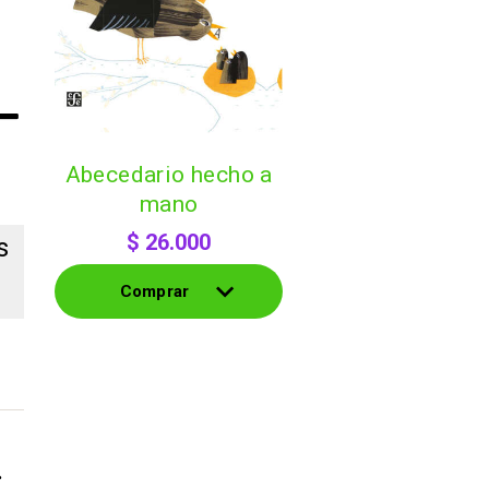
abecedario hecho a
mano
$
26.000
s
Comprar
s
Comprar
.